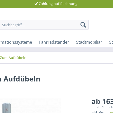
Zahlung auf Rechnung
ormationssysteme
Fahrradständer
Stadtmobiliar
S
Zum Aufdübeln
m Aufdübeln
ab 163
Inhalt:
1 Stüc
inkl. MwSt.
zzg