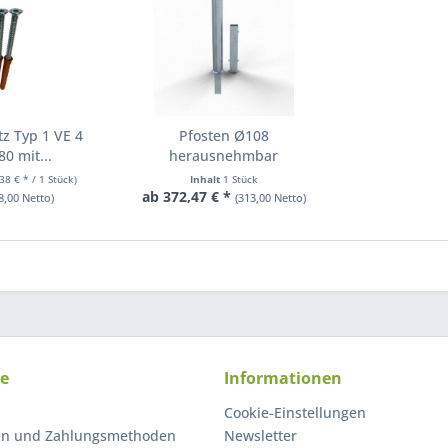
z Typ 1 VE 4
Pfosten Ø108
0 mit...
herausnehmbar
Profilzylinder
,38 € * / 1 Stück)
Inhalt
1 Stück
ab 372,47 € *
8,00 Netto)
(313,00 Netto)
ce
Informationen
Cookie-Einstellungen
en und Zahlungsmethoden
Newsletter