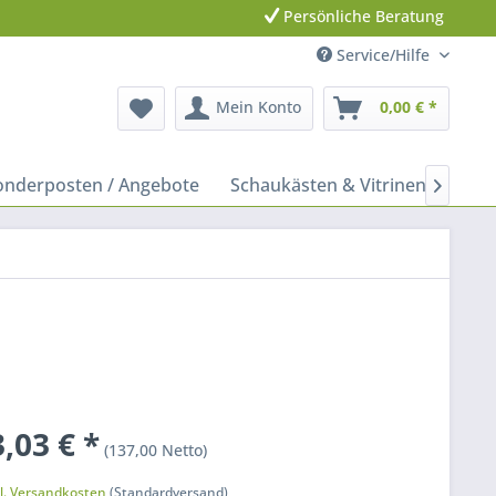
Persönliche Beratung
Service/Hilfe
Mein Konto
0,00 € *
onderposten / Angebote
Schaukästen & Vitrinen
Leit

,03 € *
(137,00 Netto)
k
l. Versandkosten
(Standardversand)