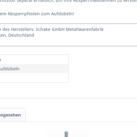
unststoff separat erhältlich, um Ihre Absperrmaßnahmen zu vervol
serem Absperrpfosten zum Aufdübeln!
des Herstellers: Schake GmbH Metallwarenfabrik
agen, Deutschland
n
ufdübeln
 angesehen