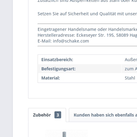
Zusätzlich sind Absperrketten aus Stahl oder K
Setzen Sie auf Sicherheit und Qualität mit un
Eingetragener Handelsname oder Handelsmarke 
Herstelleradresse: Eckeseyer Str. 195, 58089 H
E-Mail: info@schake.com
Einsatzbereich:
Auße
Befestigungsart:
zum A
Material:
Stahl
Zubehör
3
Kunden haben sich ebenfalls