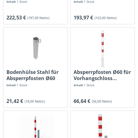
Dreikant oben
Inhalt
1 Stück
Inhalt
1 Stück
222,53 €
193,97 €
(187,00 Netto)
(163,00 Netto)
Bodenhülse Stahl für
Absperrpfosten Ø60 für
Absperrpfosten Ø60
Vorhangschloss...
Serie 460V
Inhalt
1 Stück
Inhalt
1 Stück
21,42 €
66,64 €
(18,00 Netto)
(56,00 Netto)