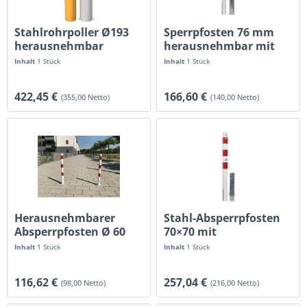
Stahlrohrpoller Ø193
Sperrpfosten 76 mm
herausnehmbar
herausnehmbar mit
Dreikant
Inhalt
1 Stück
Inhalt
1 Stück
422,45 €
166,60 €
(355,00 Netto)
(140,00 Netto)
Herausnehmbarer
Stahl-Absperrpfosten
Absperrpfosten Ø 60
70×70 mit
mm mit...
Profilzylinder &...
Inhalt
1 Stück
Inhalt
1 Stück
116,62 €
257,04 €
(98,00 Netto)
(216,00 Netto)