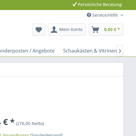
Persönliche Beratung
Service/Hilfe
Mein Konto
0,00 € *
onderposten / Angebote
Schaukästen & Vitrinen
Leit

 € *
(276,00 Netto)
k
l. Versandkosten
(Standardversand)