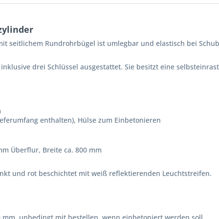
zylinder
it seitlichem Rundrohrbügel ist umlegbar und elastisch bei Schub-
 inklusive drei Schlüssel ausgestattet. Sie besitzt eine selbsteinra
m
ieferumfang enthalten), Hülse zum Einbetonieren
m Überflur, Breite ca. 800 mm
nkt und rot beschichtet mit weiß reflektierenden Leuchtstreifen.
 mm, unbedingt mit bestellen, wenn einbetoniert werden soll