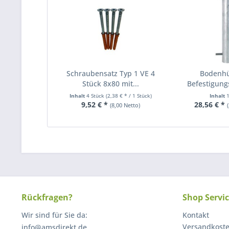
Schraubensatz Typ 1 VE 4
Bodenhü
Stück 8x80 mit...
Befestigung
Erda
Inhalt
4 Stück
(2,38 € * / 1 Stück)
Inhalt
9,52 € *
28,56 € *
(8,00 Netto)
Rückfragen?
Shop Servi
Wir sind für Sie da:
Kontakt
Versandkost
info@amsdirekt.de