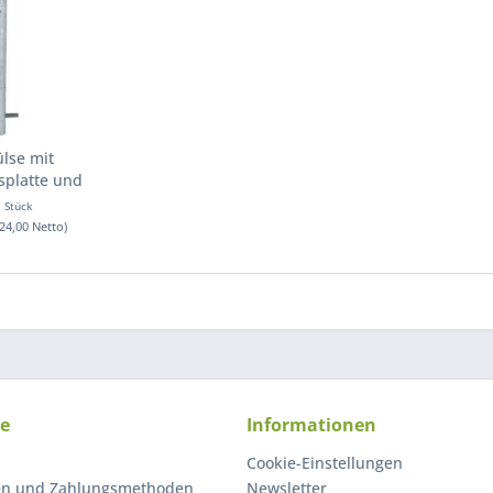
lse mit
splatte und
nker
1 Stück
(24,00 Netto)
ce
Informationen
Cookie-Einstellungen
en und Zahlungsmethoden
Newsletter