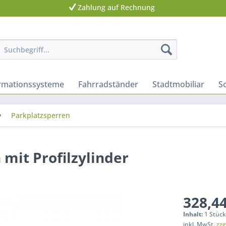
Zahlung auf Rechnung
ormationssysteme
Fahrradständer
Stadtmobiliar
S
Parkplatzsperren
 mit Profilzylinder
328,44
Inhalt:
1 Stüc
inkl. MwSt.
zzg