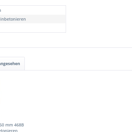
n
inbetonieren
 angesehen
 Ø60 mm 468B
etonieren