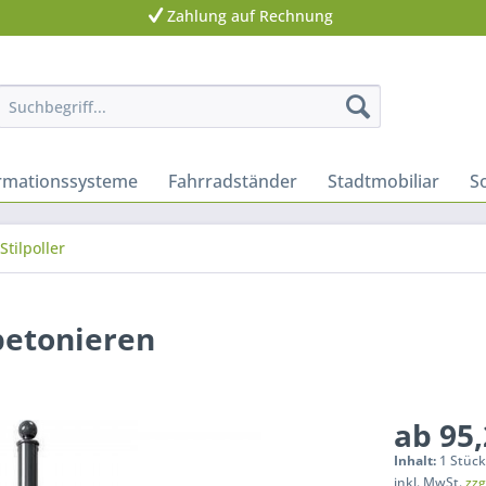
Zahlung auf Rechnung
ormationssysteme
Fahrradständer
Stadtmobiliar
S
Stilpoller
betonieren
ab 95,
Inhalt:
1 Stüc
inkl. MwSt.
zzg