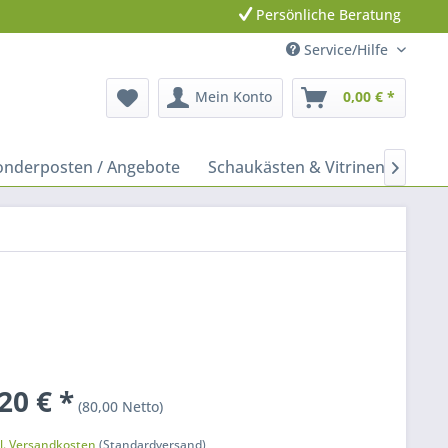
Persönliche Beratung
Service/Hilfe
Mein Konto
0,00 € *
onderposten / Angebote
Schaukästen & Vitrinen
Leit

20 € *
(80,00 Netto)
k
l. Versandkosten
(Standardversand)