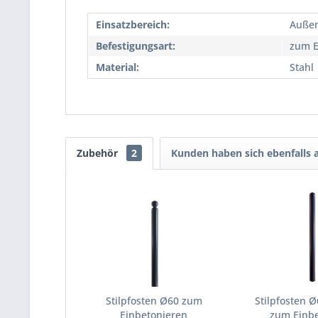
Einsatzbereich:
Auße
Befestigungsart:
zum E
Material:
Stahl
Zubehör
2
Kunden haben sich ebenfalls
Stilpfosten Ø60 zum
Stilpfosten
Einbetonieren
zum Einb