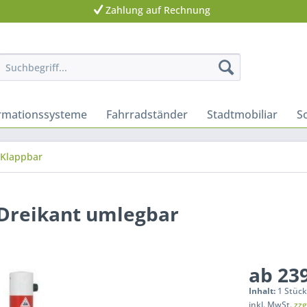
Zahlung auf Rechnung
ormationssysteme
Fahrradständer
Stadtmobiliar
S
Klappbar
 Dreikant umlegbar
ab 239
Inhalt:
1 Stüc
inkl. MwSt.
zzg