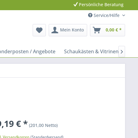
Persönliche Beratung
Service/Hilfe
Mein Konto
0,00 € *
onderposten / Angebote
Schaukästen & Vitrinen
Leit

,19 € *
(201,00 Netto)
k
l. Versandkosten
(Standardversand)