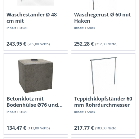
Wäscheständer Ø 48
Wäschegerüst Ø 60 mit
cm mit
Haken
Aufhängehaken
Wäschetrockengerüst
Inhalt
1 Stück
Inhalt
1 Stück
243,95 €
252,28 €
(205,00 Netto)
(212,00 Netto)
Betonklotz mit
Teppichklopfständer 60
Bodenhülse Ø76 und...
mm Rohrdurchmesser
Inhalt
1 Stück
Inhalt
1 Stück
134,47 €
217,77 €
(113,00 Netto)
(183,00 Netto)