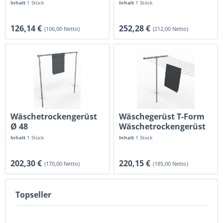
mm
Inhalt
1 Stück
Inhalt
1 Stück
126,14 €
252,28 €
(106,00 Netto)
(212,00 Netto)
Wäschetrockengerüst
Wäschegerüst T-Form
Ø 48
Wäschetrockengerüst
Teppichklopfgerüst
Inhalt
1 Stück
Inhalt
1 Stück
202,30 €
220,15 €
(170,00 Netto)
(185,00 Netto)
Topseller