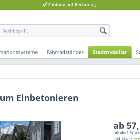
Zahlung auf Rechnung
rmationssysteme
Fahrradständer
Stadtmobiliar
S
 zum Einbetonieren
ab 57,
Inhalt:
1 Stüc
inkl. MwSt.
zzg