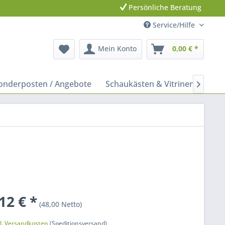
Persönliche Beratung
Service/Hilfe
Mein Konto
0,00 € *
onderposten / Angebote
Schaukästen & Vitrinen
Leit

12 € *
(48,00 Netto)
k
l. Versandkosten
(Speditionsversand)