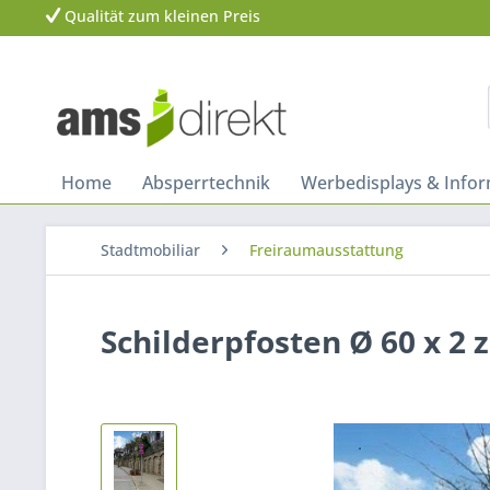
Qualität zum kleinen Preis
Home
Absperrtechnik
Werbedisplays & Info
Stadtmobiliar
Freiraumausstattung
Schilderpfosten Ø 60 x 2