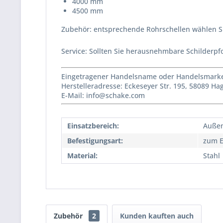
4000 mm
4500 mm
Zubehör: entsprechende Rohrschellen wählen Si
Service: Sollten Sie herausnehmbare Schilderpfo
Eingetragener Handelsname oder Handelsmarke 
Herstelleradresse: Eckeseyer Str. 195, 58089 H
E-Mail: info@schake.com
Einsatzbereich:
Auße
Befestigungsart:
zum E
Material:
Stahl
Zubehör
2
Kunden kauften auch