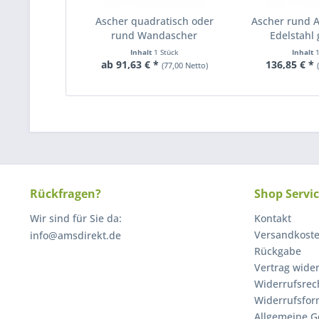
Ascher quadratisch oder
Ascher rund 
rund Wandascher
Edelstahl 
Inhalt
1 Stück
Inhalt
ab 91,63 € *
136,85 € *
(77,00 Netto)
Rückfragen?
Shop Servi
Wir sind für Sie da:
Kontakt
Versandkost
info@amsdirekt.de
Rückgabe
Vertrag wide
Widerrufsrec
Widerrufsfor
Allgemeine G