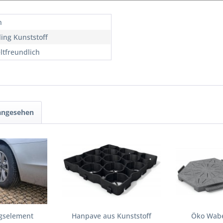
n
ling Kunststoff
tfreundlich
 angesehen
gselement
Hanpave aus Kunststoff
Öko Wabe