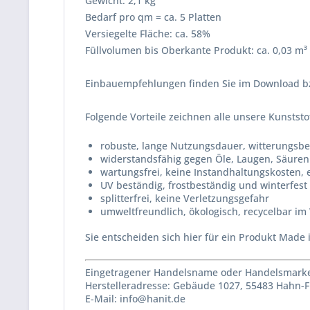
Gewicht: 2,1 kg
Bedarf pro qm = ca. 5 Platten
Versiegelte Fläche: ca. 58%
Füllvolumen bis Oberkante Produkt: ca. 0,03 m³
Einbauempfehlungen finden Sie im Download bzw
Folgende Vorteile zeichnen alle unsere Kunststo
robuste, lange Nutzungsdauer, witterungsbes
widerstandsfähig gegen Öle, Laugen, Säure
wartungsfrei, keine Instandhaltungskosten, e
UV beständig, frostbeständig und winterfest
splitterfrei, keine Verletzungsgefahr
umweltfreundlich, ökologisch, recycelbar im
Sie entscheiden sich hier für ein Produkt Made
Eingetragener Handelsname oder Handelsmarke
Herstelleradresse: Gebäude 1027, 55483 Hahn-
E-Mail: info@hanit.de