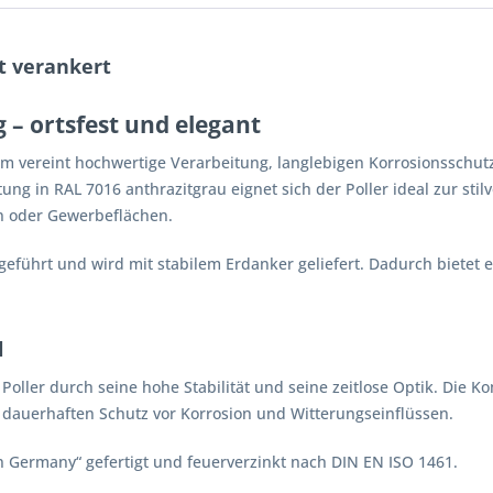
st verankert
g – ortsfest und elegant
 mm vereint hochwertige Verarbeitung, langlebigen Korrosionsschut
ung in RAL 7016 anthrazitgrau eignet sich der Poller ideal zur st
n oder Gewerbeflächen.
usgeführt und wird mit stabilem Erdanker geliefert. Dadurch biete
l
Poller durch seine hohe Stabilität und seine zeitlose Optik. Die
n dauerhaften Schutz vor Korrosion und Witterungseinflüssen.
in Germany“ gefertigt und feuerverzinkt nach DIN EN ISO 1461.