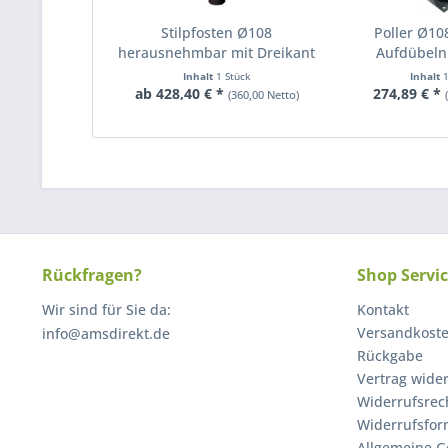
Stilpfosten Ø108
Poller Ø1
herausnehmbar mit Dreikant
Aufdübeln
Inhalt
1 Stück
Inhalt
ab 428,40 € *
274,89 € *
(360,00 Netto)
Rückfragen?
Shop Servi
Wir sind für Sie da:
Kontakt
Versandkost
info@amsdirekt.de
Rückgabe
Vertrag wide
Widerrufsrec
Widerrufsfor
Allgemeine G