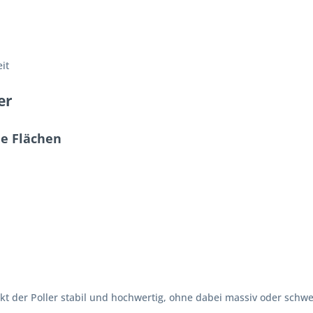
it
er
he Flächen
t der Poller stabil und hochwertig, ohne dabei massiv oder schwer