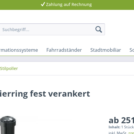
Zahlung auf Rechnung
ormationssysteme
Fahrradständer
Stadtmobiliar
S
Stilpoller
ierring fest verankert
ab 251
Inhalt:
1 Stüc
inkl. MwSt.
zzg