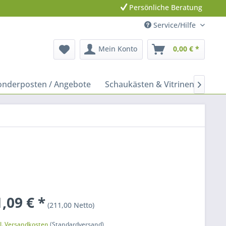
Persönliche Beratung
Service/Hilfe
Mein Konto
0,00 € *
onderposten / Angebote
Schaukästen & Vitrinen
Leit

,09 € *
(211,00 Netto)
k
l. Versandkosten
(Standardversand)