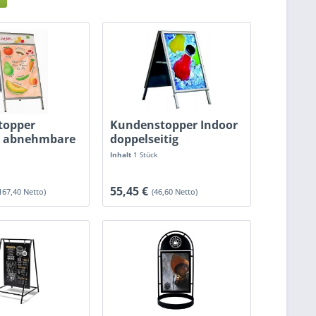
topper
Kundenstopper Indoor
 abnehmbare
doppelseitig
te
Inhalt
1 Stück
55,45 €
167,40 Netto)
(46,60 Netto)