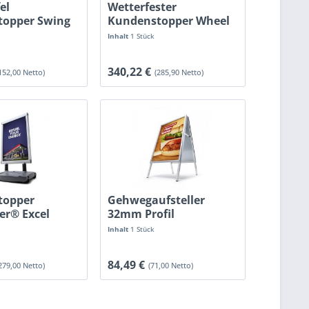
el
Wetterfester
topper Swing
Kundenstopper Wheel
RAL 9005 Schwarz
Inhalt
1 Stück
340,22 €
152,00 Netto)
(285,90 Netto)
topper
Gehwegaufsteller
er® Excel
32mm Profil
doppelseitig
Inhalt
1 Stück
84,49 €
279,00 Netto)
(71,00 Netto)