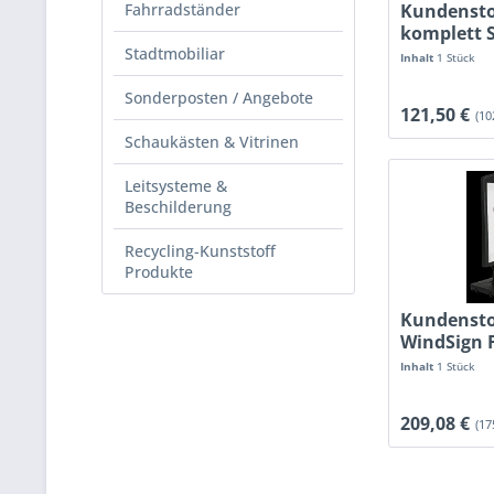
Kundenst
Fahrradständer
komplett 
A1
Stadtmobiliar
Inhalt
1 Stück
Sonderposten / Angebote
121,50 €
(10
Schaukästen & Vitrinen
Leitsysteme &
Beschilderung
Recycling-Kunststoff
Produkte
Kundenst
WindSign 
Aufsteller
Inhalt
1 Stück
209,08 €
(17