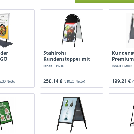
der
Stahlrohr
Kundens
 GO
Kundenstopper mit
Premium
Topschild und...
Logoplat
Inhalt
1 Stück
Inhalt
1 Stück
250,14 €
199,21 €
8,30 Netto)
(210,20 Netto)
(