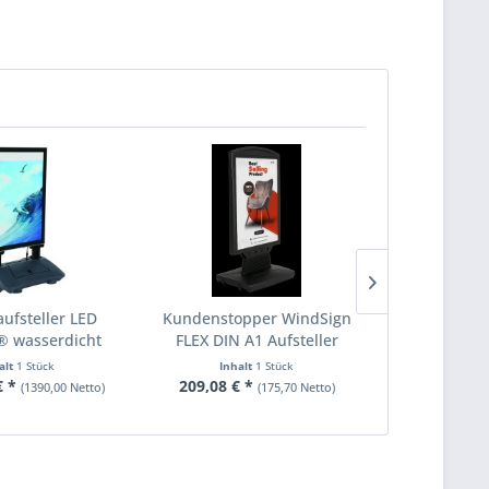
ufsteller LED
Kundenstopper WindSign
Kundensto
® wasserdicht
FLEX DIN A1 Aufsteller
abnehmbar
alt
1 Stück
Inhalt
1 Stück
Inha
€ *
209,08 € *
ab 199,21 
(1390,00 Netto)
(175,70 Netto)