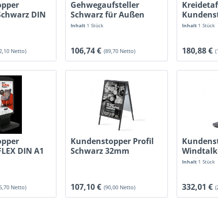
opper
Gehwegaufsteller
Kreidetaf
Schwarz DIN
Schwarz für Außen
Kundens
Schwarz
Inhalt
1 Stück
Inhalt
1 Stück
106,74 €
180,88 €
2,10 Netto)
(89,70 Netto)
(
opper
Kundenstopper Profil
Kundens
FLEX DIN A1
Schwarz 32mm
Windtalk
zweiseitig
Inhalt
1 Stück
107,10 €
332,01 €
5,70 Netto)
(90,00 Netto)
(