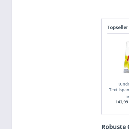
Topseller
Kunde
Textilspa
I
143,99
Robuste 