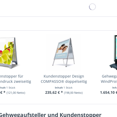
nstopper für
Kundenstopper Design
Gehwega
nndruck zweiseitig
COMPASSO® doppelseitig
WindPro
A1
nhalt
1 Stück
Inhalt
1 Stück
Inh
 € *
235,62 € *
1.654,10 
(121,00 Netto)
(198,00 Netto)
Gehwegaufsteller und Kundenstopper